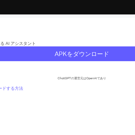
 AI アシスタント
APKをダウンロード
ChatGPTの運営元はOpenAIであり
ロードする方法