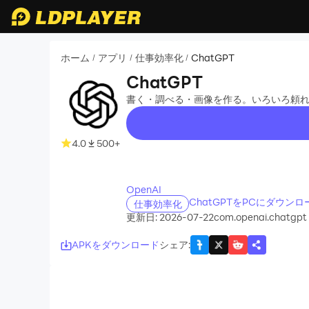
ホーム
アプリ
仕事効率化
ChatGPT
/
/
/
ChatGPT
書く・調べる・画像を作る。いろいろ頼れる
4.0
500+
recommend
OpenAI
ChatGPTをPCにダウン
仕事効率化
更新日: 2026-07-22
com.openai.chatgpt
APKをダウンロード
シェア
: