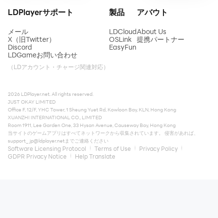
LDPlayerサポート
製品
アバウト
メール
LDCloud
About Us
X（旧Twitter）
OSLink
提携パートナー
Discord
EasyFun
LDGameお問い合わせ
（LDアカウント・チャージ関連対応）
2026 LDPlayer.net. All rights reserved.
JUST OKAY LIMITED
Office F, 12/F, YHC Tower, 1 Sheung Yuet Rd, Kowloon Bay, KLN, Hong Kong
XUANZHI INTERNATIONAL CO., LIMITED
Room 1911, Lee Garden One, 33 Hysan Avenue, Causeway Bay, Hong Kong
当サイトのゲームアプリはすべてネットワークから収集されています。 侵害があれば、
support_jp@ldplayer.net
までご連絡ください
Software Licensing Protocol
Terms of Use
Privacy Policy
GDPR Privacy Notice
Help Translate