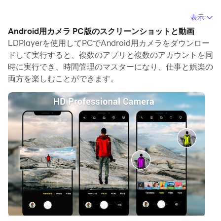
PCでAndroid用カメラを実行すると、大画面で鮮明な表
表示
示が可能であり、マウスとキーボードでアプリケーション
Android用カメラ PC版のスクリーンショットと動画
を操作することは、タッチスクリーンキーボードよりもは
LDPlayerを使用してPCでAndroid用カメラをダウンロー
るかに速く、常にデバイスの電池残量の心配をする必要は
ドして実行すると、複数のアプリと複数のアカウントを同
時に実行でき、時間管理のマスターになり、仕事と娯楽の
ありません。
両方を楽しむことができます。
マルチインスタンスと同期機能を使用すると、PC上で複
数のアプリケーションやアカウントを実行できます。
また、ファイル共有機能を使用すると、画像、ビデオ、お
よびファイルを簡単に共有できます。
Android用カメラをダウンロードしてPCで実行して、大
画面と高解像度の画質をお楽しみください！
瞬間をキャプチャするための簡単​​かつ迅速な方法。
これは、ネイティブAndroidシステムのカメラアプリで
す。簡単にあなたの携帯電話またはタブレットのすべての