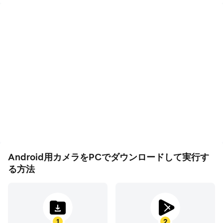
利点を活用し、優れた写真を撮影することができます。
主な特長：
- 3つのモード：カメラ、ビデオレコーダー＆パノラマ
- カメラやビデオの機能
- ピンチズームする
- スマートパノラマ撮影
- カウントダウンタイマー
- 動的なユーザー·インターフェース（携帯電話/タブレッ
ト）
- ワイドスクリーンの写真
- 画質設定
Android用カメラをPCでダウンロードして実行す
- ホワイトバランス設定（白熱灯、蛍光灯、オート、太陽
る方法
光、曇天）
- 画面モードの設定（アクション、夜、日没、再生）
- 露出
- ターゲット地域
1
2