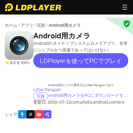
ホーム
アプリ
写真
Android用カメラ
/
/
/
Android用カメラ
Androidのネイティブシステムカメラアプリ。非常
にシンプルかつ高速であってはいけない。
LDPlayerを使ってPCでプレイ
4.0
100+
recommend
Android用カメラの運営元はLitter Penguinであり
Litter Penguin
Android用カメラをPCにダウンロードする
写真
方法
更新日: 2026-07-22
com.photo.android.camera
シェア
: