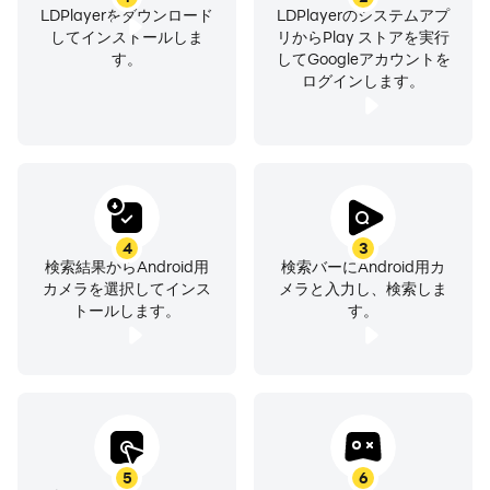
- 設定可能なボリュームキー
LDPlayerをダウンロード
LDPlayerのシステムアプ
してインストールしま
リからPlay ストアを実行
す。
してGoogleアカウントを
現在の市場ではありますが、カメラのアプリケーションの
ログインします。
多くの種類がありますが、我々はまだ、このAndroidのネ
イティブアプリケーションは、最も効率的で、ユーザーの
ニーズを満たすことができると思います。ここではデバイ
スだけのためのサプリメントとしてインストールされてい
ないAndroidのネイティブシステムは、追加のオプション
を提供します。
4
3
検索結果からAndroid用
検索バーにAndroid用カ
カメラを選択してインス
メラと入力し、検索しま
------------------
トールします。
す。
免責条項：
このアプリは、ネイティブAndroidのカメラコードに基づ
いており、 Apacheライセンスの下でライセンスされてい
ます。
コード：
https://github.com/CyanogenMod/android_packages_
5
6
apps_Camera2