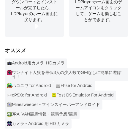
ダウンロードとインスト
LDPlayerホーム画面のゲ
ApacheのLicens ：
ールが完了したら、
ームアイコンをクリック
LDPlayerのホーム画面に
して、ゲームを楽しむこ
http://www.apache.org/licenses/LICENSE-2.0.html
戻ります。
とができます。
オススメ
Android用カメラ-HDカメラ
ワンナイト人狼を最低3人の少人数でGMなしに簡単に遊ぼ
う！
ハコニワ for Android
FPse for Android
ePSXe for Android
Fast DS Emulator For Android
Minesweeper - マインスイーパーアンドロイド
JRA-VAN競馬情報・競馬予想/競馬
カメラ - Android 用 HD カメラ