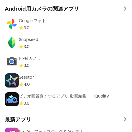
Android用カメラの関連アプリ
to 
Google フォト
3.0
Snapseed
3.0
Pixel カメラ
3.0
Seestar
4.0
ビデオ画質良くするアプリ, 動画編集 - HiQuality
3.8
最新アプリ
to 
Pixi Ai：フォトマジック＆Aiビデオ