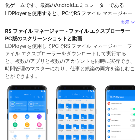
化ゲームです、最高のAndroidエミュレーターである
LDPlayerを使用すると、PCでRS ファイル マネージャー
- ファイル エクスプローラーをダウンロードして快適にプ
表示
レイできます。
RS ファイル マネージャー - ファイル エクスプローラー
PC版のスクリーンショットと動画
PCでRS ファイル マネージャー - ファイル エクスプロー
LDPlayerを使用してPCでRS ファイル マネージャー - フ
ラーを実行すると、大画面で鮮明な表示が可能であり、マ
ァイル エクスプローラーをダウンロードして実行する
ウスとキーボードでアプリケーションを操作することは、
と、複数のアプリと複数のアカウントを同時に実行でき、
タッチスクリーンキーボードよりもはるかに速く、常にデ
時間管理のマスターになり、仕事と娯楽の両方を楽しむこ
バイスの電池残量の心配をする必要はありません。
とができます。
マルチインスタンスと同期機能を使用すると、PC上で複
数のアプリケーションやアカウントを実行できます。
また、ファイル共有機能を使用すると、画像、ビデオ、お
よびファイルを簡単に共有できます。
RS ファイル マネージャー - ファイル エクスプローラーを
ダウンロードしてPCで実行して、大画面と高解像度の画