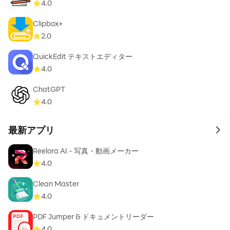
4.0
Clipbox+
2.0
QuickEdit テキストエディター
4.0
ChatGPT
4.0
最新アプリ
to 
Reelora AI - 写真・動画メーカー
4.0
Clean Master
4.0
PDF Jumper & ドキュメントリーダー
4.0