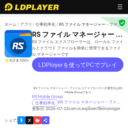
ホーム
アプリ
仕事効率化
RS ファイル マネージャー - ファイ
/
/
/
ル エクスプローラー
RS ファイル マネージャー -
ファイル エクスプローラー
RS ファイル エクスプローラーは、ローカル ファイ
ルとクラウド ファイルを簡単に管理できるファイ
ル マネージャーです
4.0
100+
LDPlayerを使ってPCでプレイ
recommend
RS ファイル マネージャー - ファイル エクスプローラーの運営元はRS
Mobile Groupであり
RS Mobile Group
RS ファイル マネージャー - ファイ
仕事効率化
ル エクスプローラーをPCにダウン
更新日: 2026-07-22
com.rs.explorer.filemanager
ロードする方法
シェア
: