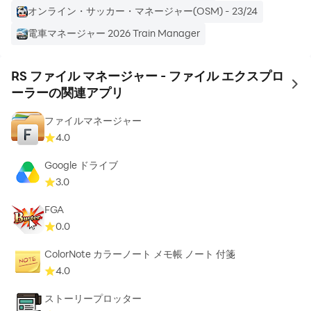
オンライン・サッカー・マネージャー(OSM) - 23/24
RSファイルエクスプローラーでサポートされる言語に
電車マネージャー 2026 Train Manager
は、英語（en）、アラビア語（ar）、ドイツ語（de）、
スペイン語（es）、フランス語（fr）、イタリア語
RS ファイル マネージャー - ファイル エクスプロ
（it）、ポルトガル語（pt）、ロシア語（ru）などがあり
to 
ーラーの関連アプリ
ます。
ファイルマネージャー
4.0
Google ドライブ
3.0
FGA
0.0
ColorNote カラーノート メモ帳 ノート 付箋
4.0
ストーリープロッター