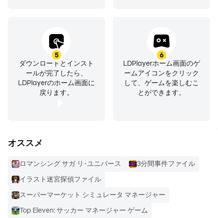
●効率的なファイル検索：ファイルをすぐに検索します
●アプリマネージャー
●RootExplorer
●圧縮と解凍：Zip、Rar、7zip、obb
5
6
●USBOTG
ダウンロードとインスト
LDPlayerホーム画面のゲ
ールが完了したら、
ームアイコンをクリック
●PCからファイルにアクセス
LDPlayerのホーム画面に
して、ゲームを楽しむこ
●お気に入りのブックマークフォルダまたはファイル
戻ります。
とができます。
●画像や動画、さまざまなファイルタイプのサムネイル
●APKファイルをZIPとして表示
●共有 -Bluetooth、電子メール、またはデバイスがサポ
ートするものでファイルを送信します
オススメ
●Zipを簡単に操作（通常のフォルダのように）
ロマンシング サガ リ･ユニバース
3分間事件ファイル
●ファイル暗号化：128ビット暗号化
イラスト迷宮探偵ファイル
RSファイルマネージャー-RSファイルエクスプローラーを
スーパーマーケット シミュレータ マネージャー
使用すると、ファイルシステムを100％制御でき、すべて
Top Eleven: サッカー マネージャー ゲーム
を簡単に整理できます。