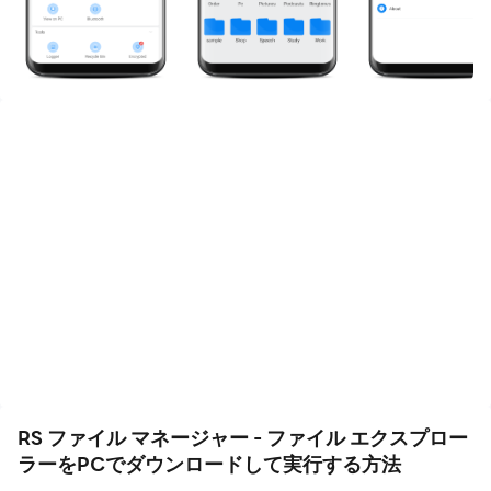
質をお楽しみください！
ファイル管理アプリ RSファイルマネージャー-RSファイ
ルエクスプローラーは、Android向けの究極のファイルマ
ネージャーです。
無料、安全、シンプル、RSファイルマネージャーでファ
イルを効率的かつ簡単に管理。 RSファイルマネージャー-
RSファイルエクスプローラーは、Androidデバイス用の
簡単で強力なファイルエクスプローラーです。無料、高
速、フル機能です。
複数選択、切り取り、コピー、貼り付け、移動、作成、削
除、名前の変更、検索、共有、送信、非表示、zip、解
凍、ブックマークなどを使用して、デスクトップやラップ
RS ファイル マネージャー - ファイル エクスプロー
トップで行うようにファイルを管理します。
ラーをPCでダウンロードして実行する方法