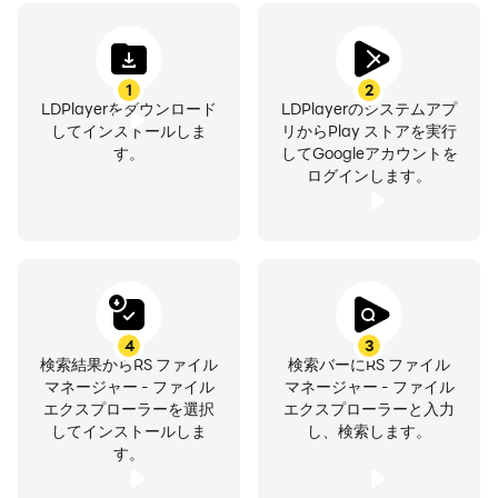
RSファイルマネージャー-RSファイルエクスプローラーを
使用すると、デバイスとクラウドストレージ上のファイル
とフォルダーを簡単に管理できます。また、RSファイル
1
2
マネージャーを開いた直後に、デバイスにあるファイルと
LDPlayerをダウンロード
LDPlayerのシステムアプ
アプリの数を確認できます。
してインストールしま
リからPlay ストアを実行
す。
してGoogleアカウントを
ログインします。
その他の機能：
●ディスク分析：スペース使用量、大きなファイル、ファ
イルカテゴリ、最近のファイル、フォルダサイズを分析し
ます
●クラウドドライブへのアクセス：Google Drive™,
4
3
Dropbox, OneDrive, Yandex, Box, Google Shared Drive,
検索結果からRS ファイル
検索バーにRS ファイル
Mega™, NextCloud
マネージャー - ファイル
マネージャー - ファイル
エクスプローラーを選択
エクスプローラーと入力
●ネットワークストレージの管理：FTP、FTPS、SFTP、
してインストールしま
し、検索します。
WebDAV
す。
●ローカルエリアネットワーク：SMB 2.0、NAS、
CIFS、FTP、HTTP