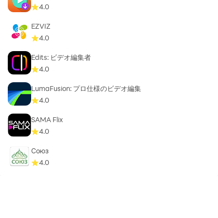
4.0
ファイルおよびメディア: 写真や動画の使用・編集のため
の権限
EZVIZ
4.0
マイク: 音声録音および編集のための権限
Edits: ビデオ編集者
4.0
任意アクセス権限は、該当機能を使用する際に必要です。
許可しなくてもその他のサービス利用は可能です。
LumaFusion: プロ仕様のビデオ編集
4.0
KineMasterおよびKineMasterアセットストア利用規約:
SAMA Flix
https://resource.kinemaster.com/document/tos.html
4.0
お問い合わせ: support@kinemaster.com
Союз
4.0