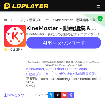
ホーム
アプリ
動画プレーヤー
KineMaster - 動画編集＆動画
/
/
/
作成＆動画加工
KineMaster - 動画編集＆動
画作成＆動画加工
KineMaster、あなたの究極のビデオエディター！
APKをダウンロード
4.0
2K+
recommend
KineMaster - 動画編集＆動画作成＆動画加工の運営元はKineMaster,
Video Editor Experts Groupであり
KineMaster, Video Editor Experts Group
KineMaster - 動画編集＆動画
動画プレーヤー
作成＆動画加工をPCにダウン
更新日:
com.nexstreaming.app.kinemasterfree
2026-
ロードする方法
07-22
APKをダウンロード
シェア
: