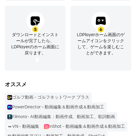
● 数千種類のテンプレート: 多彩なテーマや用途に応じて
すぐに編集開始
● Mix機能: 自分のプロジェクトをテンプレートとして保
5
6
存し、他のユーザーと共有
ダウンロードとインスト
LDPlayerホーム画面のゲ
ールが完了したら、
ームアイコンをクリック
● KineCloud対応: プロジェクトをクラウドに保存して、
LDPlayerのホーム画面に
して、ゲームを楽しむこ
いつでもどこでも編集を続行可能
戻ります。
とができます。
[アセットストアでリソース無制限活用]
KineMasterアセットストアには、動画編集に必要な数千
のリソースが揃っています。
オススメ
ゴルフ動画 - ゴルフネットワーク プラス
● エフェクト & トランジション: シーンを自然につなぐト
ランジションや多彩な視覚効果
PowerDirector – 動画編集＆動画作成＆動画加工
● ステッカー & クリップグラフィック: 動画にアクセント
Filmora- AI動画編集：動画作成、動画加工、歌詞動画
を加え、雰囲気を高める装飾要素
VN - 動画編集
InShot - 動画編集＆動画作成＆動画加工
● BGM & 効果音: 多様なムードのサウンドを自由に活用
動画編集アプリ：動画加工、動画作成 - ShotCut