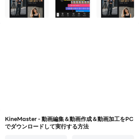
しみください！
[AI編集機能でより簡単な動画編集]
複雑な動画編集も、AI機能で素早く効率的に仕上げること
ができます。
● AI字幕生成: 音声を認識して自動で字幕を作成
● AIテキスト音声変換: 入力したテキストを自然な音声に
変換
● AIボイス生成: 多様なスタイルの自然なAI音声を生成
● AI音楽推薦: 動画の雰囲気に合った音楽を自動で提案
● AI背景除去: 複雑な背景もワンクリックで簡単に削除
● AIノイズ除去: 録音音声から不要なノイズを自動的に除
去
● AI音源分離: BGMとボーカルをAIが自動で分離
KineMaster - 動画編集＆動画作成＆動画加工をPC
● AIトラッキング: 動くオブジェクトを自動追跡し、テキ
でダウンロードして実行する方法
ストやスタンプを追従させる
● AI画質復元: 低画質動画も鮮明にアップスケール