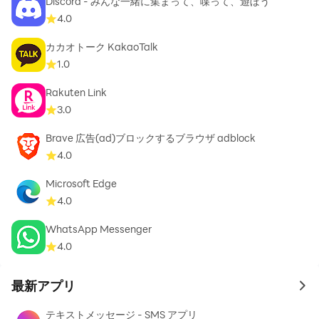
Discord - みんな一緒に集まって、喋って、遊ぼう
use it.
4.0
カカオトーク KakaoTalk
PRIVATE: We take your privacy seriously and will never
1.0
give any third parties access to your data. You can
delete any message you ever sent or received for both
Rakuten Link
sides, at any time and without a trace. Telegram will
3.0
never use your data to show you ads.
Brave 広告(ad)ブロックするブラウザ adblock
4.0
For those interested in maximum privacy, Telegram
offers Secret Chats. Secret Chat messages can be
Microsoft Edge
programmed to self-destruct automatically from both
4.0
participating devices. This way you can send all types
WhatsApp Messenger
of disappearing content — messages, photos, videos,
4.0
and even files. Secret Chats use End-to-End Encryption
to ensure that a message can only be read by its
最新アプリ
to 
intended recipient.
テキストメッセージ - SMS アプリ