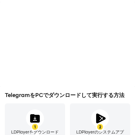
users.
FAST: Telegram is the fastest messaging app on the
market, connecting people via a unique, distributed
network of data centers around the globe.
SYNCED: You can access your messages from all your
phones, tablets and computers at once. Telegram
apps are standalone, so you don’t need to keep your
phone connected. Start typing on one device and finish
the message from another. Never lose your data
again.
TelegramをPCでダウンロードして実行する方法
UNLIMITED: You can send media and files, without any
limits on their type and size. Your entire chat history
will require no disk space on your device, and will be
1
2
securely stored in the Telegram cloud for as long as
LDPlayerをダウンロード
LDPlayerのシステムアプ