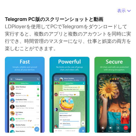
PCでTelegramを実行すると、大画面で鮮明な表示が可能
表示
であり、マウスとキーボードでアプリケーションを操作す
Telegram PC版のスクリーンショットと動画
ることは、タッチスクリーンキーボードよりもはるかに速
LDPlayerを使用してPCでTelegramをダウンロードして
く、常にデバイスの電池残量の心配をする必要はありませ
実行すると、複数のアプリと複数のアカウントを同時に実
行でき、時間管理のマスターになり、仕事と娯楽の両方を
ん。
楽しむことができます。
マルチインスタンスと同期機能を使用すると、PC上で複
数のアプリケーションやアカウントを実行できます。
また、ファイル共有機能を使用すると、画像、ビデオ、お
よびファイルを簡単に共有できます。
TelegramをダウンロードしてPCで実行して、大画面と高
解像度の画質をお楽しみください！
Pure instant messaging — simple, fast, secure, and
synced across all your devices. One of the top 5 most
downloaded apps in the world with over 1 billion active