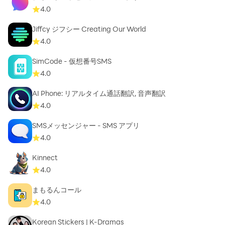
We keep expanding the boundaries of what you can do
4.0
with a messaging app. Don’t wait years for older
Jiffcy ジフシー Creating Our World
messengers to catch up with Telegram — join the
4.0
revolution today.
SimCode - 仮想番号SMS
4.0
AI Phone: リアルタイム通話翻訳, 音声翻訳
4.0
SMSメッセンジャー - SMS アプリ
4.0
Kinnect
4.0
まもるんコール
4.0
Korean Stickers | K-Dramas