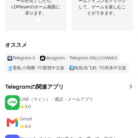
ールが完了したら、
ームアイコンをクリック
LDPlayerのホーム画面に
して、ゲームを楽しむこ
perfect tool for hosting online communities and
戻ります。
とができます。
coordinating teamwork.
RELIABLE: Built to deliver your messages using as little
data as possible, Telegram is the most reliable
オススメ
messaging system ever made. It works even on the
weakest mobile connections.
Telegram X
Nicegram：Telegram X向けのWeb3
電報,小飛機-TG繁體中文版
电报,纸飞机-TG简体中文版
FUN: Telegram has powerful photo and video editing
tools, animated stickers and emoji, fully customizable
Telegramの関連アプリ
themes to change the appearance of your app, and an
to 
open sticker/GIF platform to cater to all your
LINE（ライン） - 通話・メールアプリ
expressive needs.
3.0
Gmail
SIMPLE: While providing an unprecedented array of
4.0
features, we take great care to keep the interface
clean. Telegram is so simple you already know how to