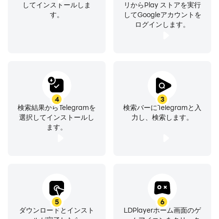
you need it.
してインストールしま
リからPlay ストアを実行
す。
してGoogleアカウントを
ログインします。
SECURE: We made it our mission to provide the best
security combined with ease of use. Everything on
Telegram, including chats, groups, media, etc. is
encrypted using a combination of 256-bit symmetric
AES encryption, 2048-bit RSA encryption, and Diffie–
Hellman secure key exchange.
4
3
検索結果からTelegramを
検索バーにTelegramと入
100% FREE & OPEN: Telegram has a fully documented
選択してインストールし
力し、検索します。
ます。
and free API for developers, open source apps and
verifiable builds to prove the app you download is built
from the exact same source code that is published.
POWERFUL: You can create group chats with up to
200,000 members, share large videos, documents of
5
6
any type (.DOCX, .MP3, .ZIP, etc.) up to 2 GB each, and
ダウンロードとインスト
LDPlayerホーム画面のゲ
even set up bots for specific tasks. Telegram is the