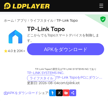
ホーム
アプリ
ライフスタイル
TP-Link Tapo
/
/
/
TP-Link Tapo
どこからでもTapoスマートデバイスを制御しま
す。
APKをダウンロード
4.0
20K+
recommend
TP-Link Tapoの運営元はTP-LINK SYSTEMS INC.であり
TP-LINK SYSTEMS INC.
TP-Link TapoをPCにダウンロ
ライフスタイル
ードする方法
更新日: 2026-08-04
com.tplink.iot
APKをダウンロード
シェア
: