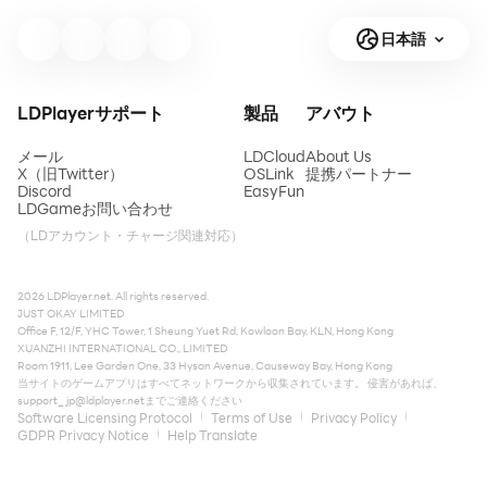
日本語
LDPlayerサポート
製品
アバウト
メール
LDCloud
About Us
X（旧Twitter）
OSLink
提携パートナー
Discord
EasyFun
LDGameお問い合わせ
（LDアカウント・チャージ関連対応）
2026 LDPlayer.net. All rights reserved.
JUST OKAY LIMITED
Office F, 12/F, YHC Tower, 1 Sheung Yuet Rd, Kowloon Bay, KLN, Hong Kong
XUANZHI INTERNATIONAL CO., LIMITED
Room 1911, Lee Garden One, 33 Hysan Avenue, Causeway Bay, Hong Kong
当サイトのゲームアプリはすべてネットワークから収集されています。 侵害があれば、
support_jp@ldplayer.net
までご連絡ください
Software Licensing Protocol
Terms of Use
Privacy Policy
GDPR Privacy Notice
Help Translate