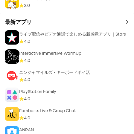
2.0
最新アプリ
to 
ライブ配信やビデオ通話で楽しめる新感覚アプリ｜Stars
4.0
Interactive Immersive WarmUp
4.0
ニンジャマイルズ - キーボードポイ活
4.0
PlayStation Family
4.0
Fambase: Live & Group Chat
4.0
ANRAN