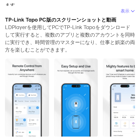
ます。
表示
PCでTP-Link Tapoを実行すると、大画面で鮮明な表示が
TP-Link Tapo PC版のスクリーンショットと動画
可能であり、マウスとキーボードでアプリケーションを操
LDPlayerを使用してPCでTP-Link Tapoをダウンロード
作することは、タッチスクリーンキーボードよりもはるか
して実行すると、複数のアプリと複数のアカウントを同時
に実行でき、時間管理のマスターになり、仕事と娯楽の両
に速く、常にデバイスの電池残量の心配をする必要はあり
方を楽しむことができます。
ません。
マルチインスタンスと同期機能を使用すると、PC上で複
数のアプリケーションやアカウントを実行できます。
また、ファイル共有機能を使用すると、画像、ビデオ、お
よびファイルを簡単に共有できます。
TP-Link TapoをダウンロードしてPCで実行して、大画面
と高解像度の画質をお楽しみください！
The Tapo app helps you set up the Tapo smart devices
within minutes and puts everything you need at the tip