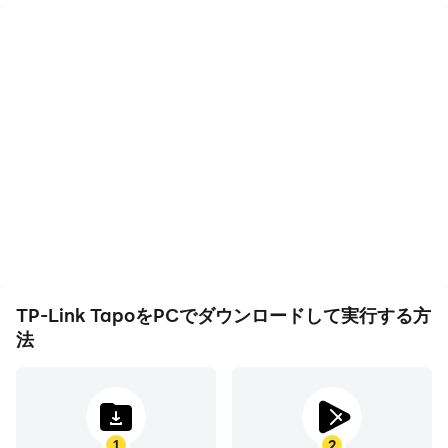
of your fingers
• Control your smart device from anywhere.
• Control the device via voice with Google Home and
Amazon Echo.
• Preset Away mode to make it seem like someone is
home.
• Set a countdown timer to automatically turn the
device on or off.
• Schedule when to turn the device on or off
automatically at times.
• Invite families to manage the device together.
TP-Link TapoをPCでダウンロードして実行する方
法
1
2