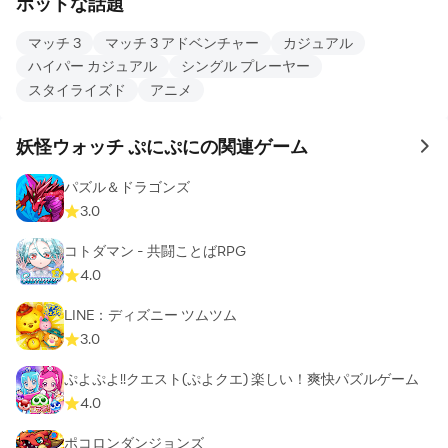
ホットな話題
マッチ 3
マッチ 3 アドベンチャー
カジュアル
ハイパー カジュアル
シングル プレーヤー
スタイライズド
アニメ
妖怪ウォッチ ぷにぷにの関連ゲーム
to 
パズル＆ドラゴンズ
3.0
コトダマン ‐ 共闘ことばRPG
4.0
LINE：ディズニー ツムツム
3.0
ぷよぷよ!!クエスト(ぷよクエ) 楽しい！爽快パズルゲーム
4.0
ポコロンダンジョンズ