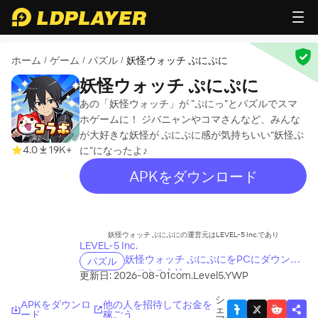
ホーム
ゲーム
パズル
妖怪ウォッチ ぷにぷに
/
/
/
妖怪ウォッチ ぷにぷに
あの「妖怪ウォッチ」が ”ぷにっ”とパズルでスマ
ホゲームに！ ジバニャンやコマさんなど、みんな
が大好きな妖怪が ぷにぷに感が気持ちいい“妖怪ぷ
4.0
19K+
に”になったよ♪
APKをダウンロード
recommend
妖怪ウォッチ ぷにぷにの運営元はLEVEL-5 Inc.であり
LEVEL-5 Inc.
妖怪ウォッチ ぷにぷにをPCにダウンロ
パズル
ードする方法
更新日: 2026-08-01
com.Level5.YWP
シ
APKをダウンロ
他の人を招待してお金を
ェ
ード
稼ごう