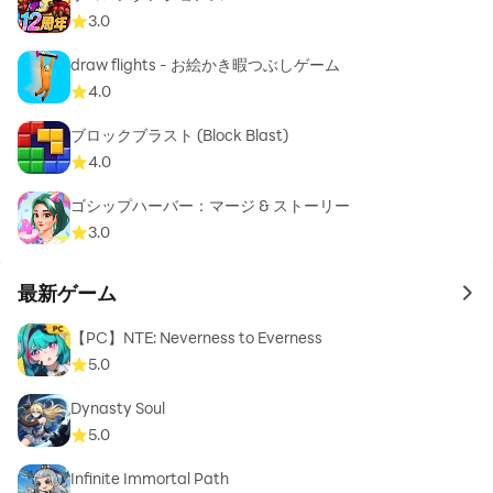
3.0
draw flights - お絵かき暇つぶしゲーム
4.0
ブロックブラスト (Block Blast)
4.0
ゴシップハーバー：マージ & ストーリー
3.0
最新ゲーム
to 
【PC】NTE: Neverness to Everness
5.0
Dynasty Soul
5.0
Infinite Immortal Path