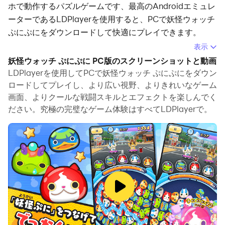
ホで動作するパズルゲームです、最高のAndroidエミュレ
ーターであるLDPlayerを使用すると、PCで妖怪ウォッチ
ぷにぷにをダウンロードして快適にプレイできます。
表示
PCで妖怪ウォッチ ぷにぷにを実行すると、大画面で鮮明
妖怪ウォッチ ぷにぷに PC版のスクリーンショットと動画
な表示が可能であり、マウスとキーボードでアプリケーシ
LDPlayerを使用してPCで妖怪ウォッチ ぷにぷにをダウン
ョンを操作することは、タッチスクリーンキーボードより
ロードしてプレイし、より広い視野、よりきれいなゲーム
もはるかに速く、常にデバイスの電池残量の心配をする必
画面、よりクールな戦闘スキルとエフェクトを楽しんでく
要はありません。
ださい。究極の完璧なゲーム体験はすべてLDPlayerで。
マルチインスタンスと同期機能を使用すると、PC上で複
数のアプリケーションやアカウントを実行できます。
また、ファイル共有機能を使用すると、画像、ビデオ、お
よびファイルを簡単に共有できます。
妖怪ウォッチ ぷにぷにをダウンロードしてPCで実行し
て、大画面と高解像度の画質をお楽しみください！