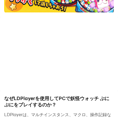
あの「妖怪ウォッチ」が
”ぷにっ”とパズルでスマホゲームに！
ジバニャンやコマさんなど、みんなが大好きな妖怪が
ぷにぷに感が気持ちいい“妖怪ぷに”になったよ♪
タップで消して、つなげて大きく！
ぷにぷに感がクセになる！
【あそびかた】
各ステージに登場する敵妖怪をやっつけるとクリア！
攻撃は上から落ちてくる“妖怪ぷに”をタップして消すだ
け。
つなげると“でかぷに”に変化！
なぜLDPlayerを使用してPCで妖怪ウォッチ ぷに
ぷにをプレイするのか？
フィーバーやコンボで大ダメージのチャンス！
LDPlayerは、マルチインスタンス、マクロ、操作記録な