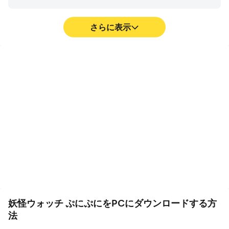
さらに表示
高FPS
ビデオ録画
高いFPSのサポートによ
妖怪ウォッチ ぷにぷにで
り、妖怪ウォッチ ぷにぷ
の競技のパフォーマンスや
にのゲーム画面はより滑ら
操作プロセスを簡単に記録
かで、アクションはよりス
し、ドライビングテクニッ
ムーズです。妖怪ウォッチ
クの学習や改善、または他
ぷにぷにのプレイの視覚的
のプレイヤーとのゲーム体
な体験と没入感を高めま
験や成果を共有するのに役
す。
立ちます。
妖怪ウォッチ ぷにぷにをPCにダウンロードする方
法