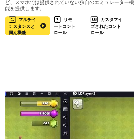
ど、スマホでは提供されていない独自のエミュレーター機
能を提供します。
妖怪はそれぞれ必殺技を持っているから
うまく使って敵を倒そう。
マルチイ
リモ
カスタマイ
ンスタンスと
ートコント
ズされたコント
敵の妖怪を倒すとともだちになることがあるよ。
同期機能
ロール
ロール
たくさんの妖怪を集めて遊んでみよう！
© LEVEL5 Inc. © NHN PlayArt Corp.