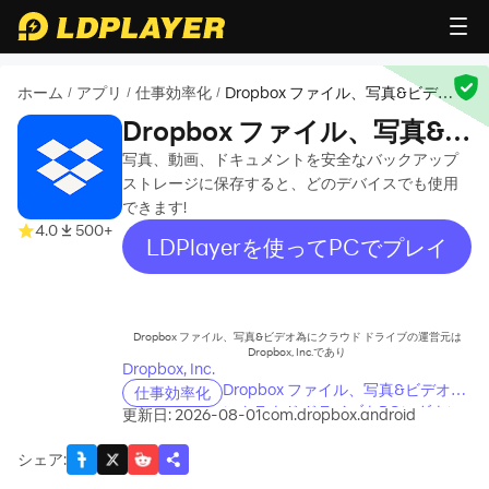
ホーム
アプリ
仕事効率化
Dropbox ファイル、写真&ビデオ
/
/
/
為にクラウド ドライブ
Dropbox ファイル、写真&ビ
デオ為にクラウド ドライブ
写真、動画、ドキュメントを安全なバックアップ
ストレージに保存すると、どのデバイスでも使用
できます!
4.0
500+
LDPlayerを使ってPCでプレイ
recommend
Dropbox ファイル、写真&ビデオ為にクラウド ドライブの運営元は
Dropbox, Inc.であり
Dropbox, Inc.
Dropbox ファイル、写真&ビデオ為
仕事効率化
にクラウド ドライブをPCにダウン
更新日: 2026-08-01
com.dropbox.android
ロードする方法
シェア
: