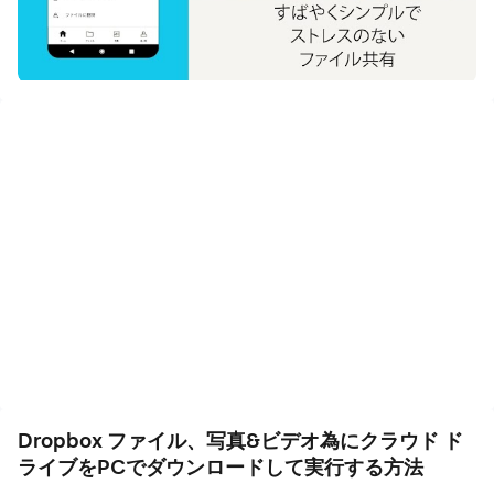
画質をお楽しみください！
Dropbox なら、誰でもクラウドのファイルをアップロー
ド、転送でき、誰とでも共有できます。ドキュメント、写
真、動画などのファイルをクラウド ストレージにバック
アップ、同期して、どこにいても、どんなデバイスからも
アクセスできます。しかも高度な共有機能を搭載している
ので、サイズの大小にかかわらず、お友達や家族、同僚と
簡単にドキュメントを共有できます。
機能：
• カメラロールからクラウドの写真ストレージに動画や写
真を自動的に、しかもバックグラウンドでアップロード。
動画や写真の共有が簡単です。
• 自分のアカウントのファイルにはオフラインでもアクセ
Dropbox ファイル、写真&ビデオ為にクラウド ド
ス可能。特別なソフトウェアを使用しなくても 175 種類
ライブをPCでダウンロードして実行する方法
以上のファイルをプレビュー表示できます。