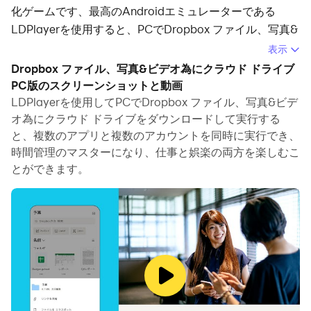
化ゲームです、最高のAndroidエミュレーターである
LDPlayerを使用すると、PCでDropbox ファイル、写真&
ビデオ為にクラウド ドライブをダウンロードして快適に
表示
プレイできます。
Dropbox ファイル、写真&ビデオ為にクラウド ドライブ
PC版のスクリーンショットと動画
PCでDropbox ファイル、写真&ビデオ為にクラウド ドラ
LDPlayerを使用してPCでDropbox ファイル、写真&ビデ
イブを実行すると、大画面で鮮明な表示が可能であり、マ
オ為にクラウド ドライブをダウンロードして実行する
ウスとキーボードでアプリケーションを操作することは、
と、複数のアプリと複数のアカウントを同時に実行でき、
タッチスクリーンキーボードよりもはるかに速く、常にデ
時間管理のマスターになり、仕事と娯楽の両方を楽しむこ
バイスの電池残量の心配をする必要はありません。
とができます。
マルチインスタンスと同期機能を使用すると、PC上で複
数のアプリケーションやアカウントを実行できます。
また、ファイル共有機能を使用すると、画像、ビデオ、お
よびファイルを簡単に共有できます。
Dropbox ファイル、写真&ビデオ為にクラウド ドライブ
をダウンロードしてPCで実行して、大画面と高解像度の