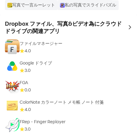
写真で一言ルーレット
私の写真でスライドパズル
の仕事や住んでいる場所に関係なく、Dropbox がセキュ
リティとプライバシーにも力を入れている企業であること
が高く評価されています。Android から iPhone や
Dropbox ファイル、写真&ビデオ為にクラウド
to 
Mac、PC まで、あらゆるデバイスでファイルの保管、管
ドライブの関連アプリ
理、転送、共有が Dropbox だけで実現します。
ファイルマネージャー
4.0
皆さまの貴重なご意見をお待ちしています。Dropbox コ
ミュニティ（https://www.dropboxforum.com）にご参
Google ドライブ
加ください。
3.0
サービス規約：https://www.dropbox.com/terms
FGA
プライバシーポリシー：
0.0
https://www.dropbox.com/privacy
ColorNote カラーノート メモ帳 ノート 付箋
4.0
FRep - Finger Replayer
3.0