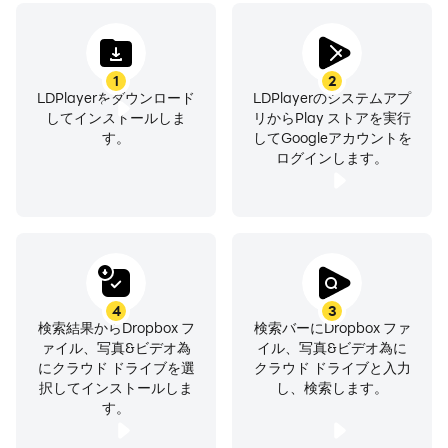
• リンクをコピーして貼り付けるだけで簡単に大きいサイ
ズのファイルを送信。相手が Dropbox アカウントを持っ
ていなくても大丈夫です。
1
2
• ドキュメント、領収書、ID、写真などをモバイル デバイ
LDPlayerをダウンロード
LDPlayerのシステムアプ
スでスキャン、高画質の PDF に変換できるので、どこに
してインストールしま
リからPlay ストアを実行
いてもファイルを閲覧、送信できます。
す。
してGoogleアカウントを
ログインします。
• パソコンのバックアップ機能で PC や Mac のフォルダ
を Dropbox に同期、バージョン履歴とファイル復元機能
でファイルを前のバージョンに戻したり、削除したファイ
ルを復元したりできます。
Dropbox Plus の無料トライアルに今すぐご登録くださ
4
3
い。2 TB（2,000 GB）の容量があるので、すべてのリン
検索結果からDropbox フ
検索バーにDropbox ファ
ク済みデバイスからファイルを保存できます。また、Plus
ァイル、写真&ビデオ為
イル、写真&ビデオ為に
にクラウド ドライブを選
クラウド ドライブと入力
プランには新機能も搭載されました。すべてのデバイスで
択してインストールしま
し、検索します。
パスワードを保存して同期する Dropbox Passwords
す。
と、重要なドキュメントを安全に保管して整理できる
Dropbox Vault もご利用いただけます。さらに、