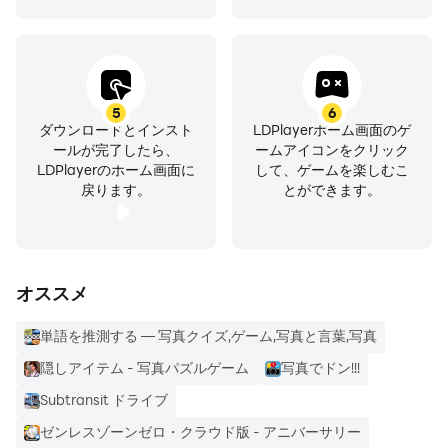
Dropbox 巻き戻し機能では、ファイルとフォルダまたは
アカウント全体を 30 日前の状態まで巻き戻すことができ
ます。
5
6
お支払い完了前にプラン料金が表示されます。料金はお客
ダウンロードとインスト
LDPlayerホーム画面のゲ
ールが完了したら、
ームアイコンをクリック
様の Google Play アカウントに請求され、プランや国に
LDPlayerのホーム画面に
して、ゲームを楽しむこ
よって金額が異なります。アプリ内で購入いただいた
戻ります。
とができます。
Dropbox プランは、毎月または毎年更新されます（プラ
ンによって異なります）。自動更新を無効にするには、プ
ラン更新日の 24 時間前までに自動更新をオフにしてくだ
さい。Google Play のアカウント設定で、いつでも自動
オススメ
更新をオフにできます。
単語を推測する — 写真クイズ,ゲーム,写真と言葉,写真
Dropbox は、数々の Fortune 500 企業の信頼を受け、重
隠しアイテム - 写真パズルゲーム
写真でドン!!!
要データの保管をまかされる、安全なクラウドソリューシ
Subtransit ドライブ
ョンを提供するリーダー企業です。1,400 万を超えるユー
ゼンレスゾーンゼロ・クラウド版 - アニバーサリー
ザーが Dropbox の有料プランを選んでいます。ユーザー