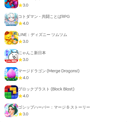
3.0
コトダマン ‐ 共闘ことばRPG
4.0
LINE：ディズニー ツムツム
3.0
にゃんこ新日本
3.0
マージドラゴン (Merge Dragons!)
4.0
ブロックブラスト (Block Blast)
4.0
ゴシップハーバー：マージ & ストーリー
3.0