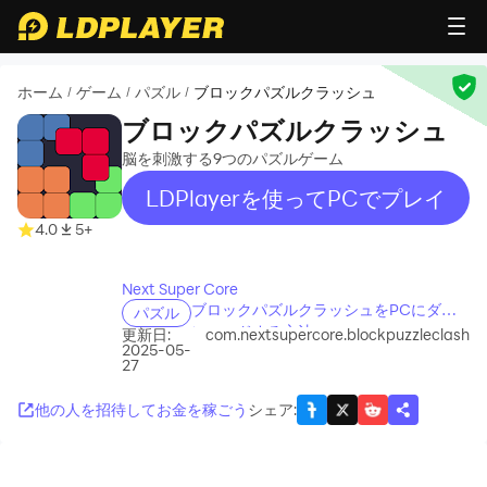
ホーム
ゲーム
パズル
ブロックパズルクラッシュ
/
/
/
ブロックパズルクラッシュ
脳を刺激する9つのパズルゲーム
LDPlayerを使ってPCでプレイ
4.0
5+
recommend
Next Super Core
ブロックパズルクラッシュをPCにダウ
パズル
ンロードする方法
更新日:
com.nextsupercore.blockpuzzleclash
2025-05-
27
他の人を招待してお金を稼ごう
シェア
: