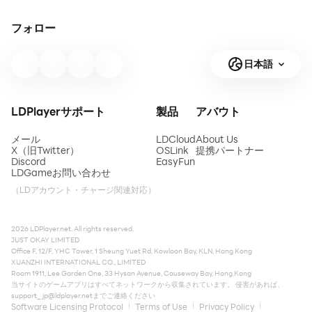
フォロー
日本語
LDPlayerサポート
製品
アバウト
メール
LDCloud
About Us
X（旧Twitter）
OSLink
提携パートナー
Discord
EasyFun
LDGameお問い合わせ
（LDアカウント・チャージ関連対応）
2026 LDPlayer.net. All rights reserved.
JUST OKAY LIMITED
Office F, 12/F, YHC Tower, 1 Sheung Yuet Rd, Kowloon Bay, KLN, Hong Kong
XUANZHI INTERNATIONAL CO., LIMITED
Room 1911, Lee Garden One, 33 Hysan Avenue, Causeway Bay, Hong Kong
当サイトのゲームアプリはすべてネットワークから収集されています。 侵害があれば、
support_jp@ldplayer.net
までご連絡ください
Software Licensing Protocol
Terms of Use
Privacy Policy