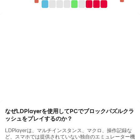
9x9マスの空きスペースをブロックで埋めて最高記録に挑
戦してみてください！
【ブロックパズルクラッシュの遊び方】
•さまざまな形状のブロックをドラッグして空のスペース
に配置します。
• 行または列にブロックを入力して接続すると、ブロック
が削除されます。
•ブロックを削除するたびに追加のスコアを獲得します。
• ブロックを配置するスペースがなくなった場合、ゲーム
は終了します。
【ブロックパズルクラッシュゲームの特長】
なぜLDPlayerを使用してPCでブロックパズルクラ
•高級クラシックパズルゲームを提供します。
ッシュをプレイするのか？
•9×9スペースの広いスペースに自由にブロックを配置で
きます。
LDPlayerは、マルチインスタンス、マクロ、操作記録な
•直感的で使い慣れたブロックデザインで、誰でも簡単に
ど、スマホでは提供されていない独自のエミュレーター機