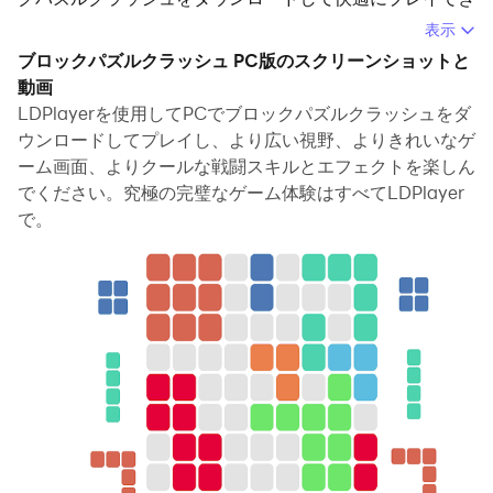
ます。
表示
ブロックパズルクラッシュ PC版のスクリーンショットと
PCでブロックパズルクラッシュを実行すると、大画面で
動画
鮮明な表示が可能であり、マウスとキーボードでアプリケ
LDPlayerを使用してPCでブロックパズルクラッシュをダ
ーションを操作することは、タッチスクリーンキーボード
ウンロードしてプレイし、より広い視野、よりきれいなゲ
よりもはるかに速く、常にデバイスの電池残量の心配をす
ーム画面、よりクールな戦闘スキルとエフェクトを楽しん
る必要はありません。
でください。究極の完璧なゲーム体験はすべてLDPlayer
で。
マルチインスタンスと同期機能を使用すると、PC上で複
数のアプリケーションやアカウントを実行できます。
また、ファイル共有機能を使用すると、画像、ビデオ、お
よびファイルを簡単に共有できます。
ブロックパズルクラッシュをダウンロードしてPCで実行
して、大画面と高解像度の画質をお楽しみください！
「Block Puzzle Clash」は、脳を刺激する古典的なパズル
ゲームで、最高の人気のパズルゲームです。