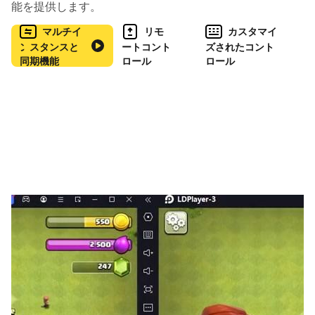
能を提供します。
プレイできます。
•1マスブロックから9マスブロックまで様々な難易度のブ
マルチイ
リモ
カスタマイ
ロックが登場します。
ンスタンスと
ートコント
ズされたコント
同期機能
ロール
ロール
•制限時間なしで快適にパズルを楽しむことができます。
•夜、昼の背景モードをサポートすることで、ゲーマーの
傾向に合わせて背景色を変更できます。
•Wi-Fiなしでオフラインでプレイできます。
•行動力なしで無制限に楽しむことができます。
Help : nextsupercore@gmail.com
Homepage :
https://play.google.com/store/apps/dev?
id=7562905261221897727
YouTube :
https://www.youtube.com/@nextsupercore1