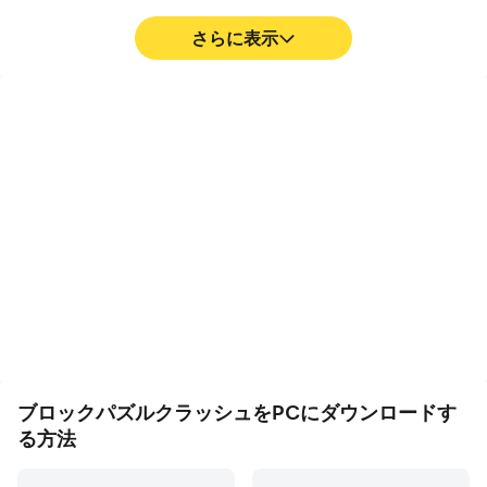
さらに表示
高FPS
ビデオ録画
高いFPSのサポートによ
ブロックパズルクラッシュ
り、ブロックパズルクラッ
での競技のパフォーマンス
シュのゲーム画面はより滑
や操作プロセスを簡単に記
らかで、アクションはより
録し、ドライビングテクニ
スムーズです。ブロックパ
ックの学習や改善、または
ズルクラッシュのプレイの
他のプレイヤーとのゲーム
視覚的な体験と没入感を高
体験や成果を共有するのに
めます。
役立ちます。
ブロックパズルクラッシュをPCにダウンロードす
る方法