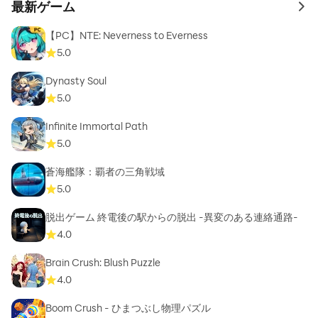
最新ゲーム
to 
【PC】NTE: Neverness to Everness
5.0
Dynasty Soul
5.0
Infinite Immortal Path
5.0
蒼海艦隊：覇者の三角戦域
5.0
脱出ゲーム 終電後の駅からの脱出 -異変のある連絡通路-
4.0
Brain Crush: Blush Puzzle
4.0
Boom Crush - ひまつぶし物理パズル