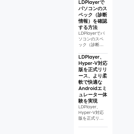
LDPlayerで
パソコンのス
ペック（診断
情報）を確認
する方法
LDPlayerでパ
ソコンのスペ
ック（診断情
報）を確認す
る方法
LDPlayer、
Hyper-V対応
版を正式リリ
ース、より柔
軟で快適な
Androidエミ
ュレーター体
験を実現
LDPlayer、
Hyper-V対応
版を正式リリ
ース、より柔
軟で快適な