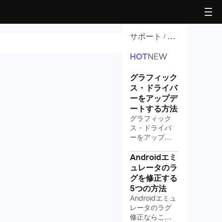
サポート
PC
/
の
最
HOT
NEW
適
化
グラフィック
ス・ドライバ
ーをアップデ
ートする方法
グラフィック
ス・ドライバ
ーをアップデ
ートする方法
Androidエミ
ュレータのラ
グを修正する
5つの方法
Androidエミュ
レータのラグ
修正ならこち