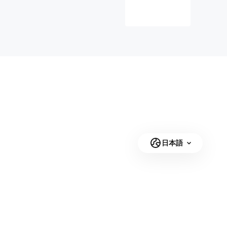
Androidエミュ
レーター体験
を実現
日本語