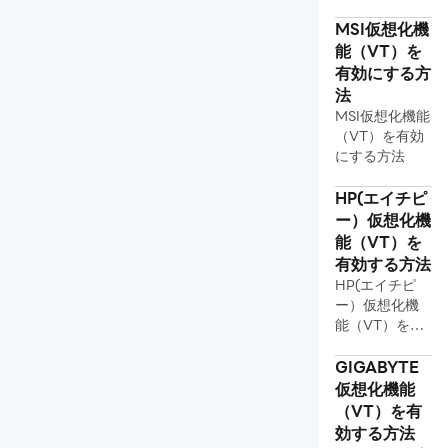
Dell仮想化機能（VT）の有効方法
MSI仮想化機
能（VT）を
機能詳細
有効にする方
エラーの解決策
法
MSI仮想化機能
PCの最適化
（VT）を有効
多窓の設定方法
にする方法
ネットの修復
HP(エイチピ
ー）仮想化機
データの修復
能（VT）を
その他
有効する方法
HP(エイチピ
ー）仮想化機
能（VT）を有
効する方法
GIGABYTE
仮想化機能
（VT）を有
効する方法