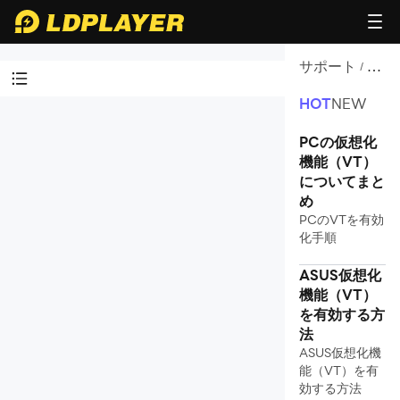
サポート
VT
/
有
効
HOT
NEW
方
動画チュートリアル
法
PCの仮想化
LDアフィリエイト
機能（VT）
についてまと
はじめのガイド
め
VT有効方法
PCのVTを有効
化手順
VT機能の有効について
ASUS仮想化
ASUS仮想化機能（VT）の有効方法
機能（VT）
MSI仮想化機能（VT）の有効方法
を有効する方
HP仮想化機能（VT）の有効方法
法
GIGABYTE仮想化機能（VT）の有効方
ASUS仮想化機
法
能（VT）を有
レノボ仮想化機能（VT）の有効方法
効する方法