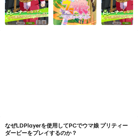
スマホゲームをPCでプレイできるエミュレーター
「LDPlayer」でウマ娘をプレイするメリットを紹介しま
す。
・PCの大画面でプレイ可能！
・バッテリーの消費を気にしなくていい！
・LDPlayerを複数台起動して多窓リセマラができる！
・多窓リセマラに加え、マクロ機能を使って自動リセマラ
も可能！
・PCで安定、無料で配信可能！
・android端末から課金、IOSの値段上げは気にせず！
・DMMより低スペックPCでもプレイ可能
なぜLDPlayerを使用してPCでウマ娘 プリティー
ダービーをプレイするのか？
スマートフォンゲームをPCでプレイする場合、操作方法