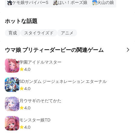
ケモ娘サバイバーS
はい！ポーズ娘
火山の娘
ホットな話題
育成
スタイライズド
アニメ
ウマ娘 プリティーダービーの関連ゲーム
to 
学園アイドルマスター
4.0
SDガンダム ジージェネレーション エターナル
4.0
月ウサギのそだてかた
4.0
モンスター娘TD
4.0