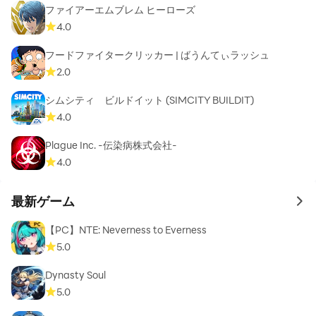
ファイアーエムブレム ヒーローズ
4.0
フードファイタークリッカー | ばうんてぃラッシュ
2.0
シムシティ ビルドイット (SIMCITY BUILDIT)
4.0
Plague Inc. -伝染病株式会社-
4.0
最新ゲーム
to 
【PC】NTE: Neverness to Everness
5.0
Dynasty Soul
5.0