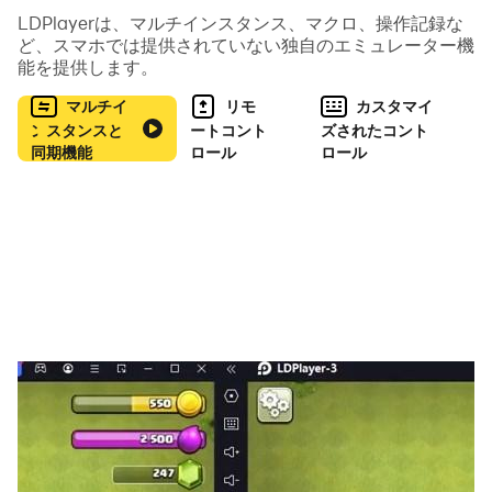
はキーボードとマウスになります。これは一般的なPCゲ
LDPlayerは、マルチインスタンス、マクロ、操作記録な
ど、スマホでは提供されていない独自のエミュレーター機
ームと同じです。PCゲームの経験がある方は、特に違和
能を提供します。
感なくスマートフォンゲームもPCでプレイできると思い
ます。
マルチイ
リモ
カスタマイ
ンスタンスと
ートコント
ズされたコント
PCでスマホゲーム遊ぶQ&A
同期機能
ロール
ロール
スマートフォンのゲームをPCで遊ぶ方法はありますか？
はい、あります。基本的にはAndroidエミュレーターを使
用して、Google Playストアからゲームをダウンロードし
てPCで遊ぶことができます。
パソコンでスマートフォンのゲームを遊ぶためのエミュレ
ーターは何ですか？
パソコンでスマートフォンのゲームを遊ぶために人気のあ
るエミュレーターには、「LDPlayer」「BlueStacks」
「Google Play Games」「NoxPlayer」「MuMu
Player」などがあります。それぞれ異なる特徴があります