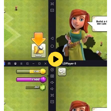
ので、自分に合ったエミュレーターを選択しましょう。
Google PlayでPCで遊べるゲームは何ですか？
Google Play GamesでPCで遊べるゲームは他のAndroid
エミュレーターに比べてかなり少ないです。新作のゲーム
などはほとんど遊ぶことができません。他のAndroidエミ
ュレーターをおすすめします。
PCにスマートフォンのゲームをインストールする方法は
ありますか？
PCにスマートフォンのゲームをインストールするには、
まずAndroidエミュレーターを使用してGoogle Playスト
アからダウンロードします。おすすめのAndroidエミュレ
ーターをインストールしてから、ゲームをダウンロードし
ましょう。