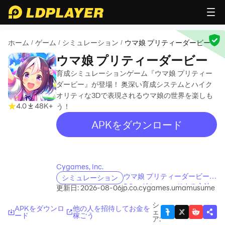
ホーム
ゲーム
シミュレーション
ウマ娘 プリティーダービー
/
/
/
ウマ娘 プリティーダービー
育成シミュレーションゲーム『ウマ娘 プリティー
ダービー』が登場！ 奥深い育成システムとハイク
オリティな3Dで表現されるウマ娘の世界を楽しも
4.0
48K+
う！
APKをダウンロード
recommend
recommend
Cygames, Inc.
ウマ娘 プリティーダービーを
シミュレーション
PCにダウンロードする方法
更新日: 2026-08-06
jp.co.cygames.umamusume
シ
APKをダウンロ
他の人を招待してお金を
ェ
ード
稼ごう
ア
: