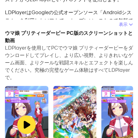
LDPlayerはGoogleの公式オープンソース「Androidシス
テム」を利用したソフトで、オープンソースなので無料で
表示
利用できます。
ウマ娘 プリティーダービー PC版のスクリーンショットと
動画
多くのゲーム配信者が利用しており、ご存知の方も多いか
LDPlayerを使用してPCでウマ娘 プリティーダービーをダ
と思います。
ウンロードしてプレイし、より広い視野、よりきれいなゲ
以下の簡単な手順に従うことで、PCでウマ娘PC版をプレ
ーム画面、よりクールな戦闘スキルとエフェクトを楽しん
でください。究極の完璧なゲーム体験はすべてLDPlayer
イできます.
で。
・「LDPlayerでウマ娘をプレイ」を検索してLDPlayerを
ダウンロードします。
・LDPlayerをインストールしてGoogle Play ストアにロ
グインします。
・LDPla
yerを起動してゲームをプレイします。