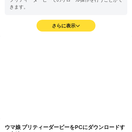
きます。
さらに表示
高FPS
ビデオ録画
高いFPSのサポートによ
ウマ娘 プリティーダービ
り、ウマ娘 プリティーダ
ーでの競技のパフォーマン
ービーのゲーム画面はより
スや操作プロセスを簡単に
滑らかで、アクションはよ
記録し、ドライビングテク
りスムーズです。ウマ娘
ニックの学習や改善、また
プリティーダービーのプレ
は他のプレイヤーとのゲー
イの視覚的な体験と没入感
ム体験や成果を共有するの
を高めます。
に役立ちます。
ウマ娘 プリティーダービーをPCにダウンロードす