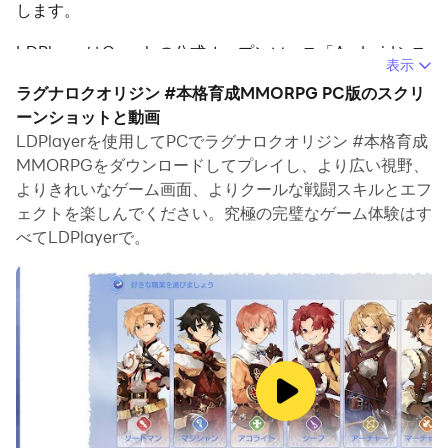
します。
LDPlayerはGoogleの公式オープンソース「Androidシス
表示
テム」を利用したソフトで、オープンソースなので無料で
ラグナロクオリジン #本格育成MMORPG PC版のスクリ
利用できます。
ーンショットと動画
LDPlayerを使用してPCでラグナロクオリジン #本格育成
多くのゲーム配信者が利用しており、ご存知の方も多いか
MMORPGをダウンロードしてプレイし、より広い視野、
と思います。
よりきれいなゲーム画面、よりクールな戦闘スキルとエフ
ェクトを楽しんでください。究極の完璧なゲーム体験はす
以下の簡単な手順に従うことで、PCでラグナロクオリジ
べてLDPlayerで。
ンPC版をプレイできます.
・「LDPlayerでラグナロクオリジンをプレイ」を検索し
てLDPlayerをダウンロードします。
・LDPlayerをインストールしてGoogle Play ストアにロ
グインします。
・LDPlayerを起動してゲームをプレイします。