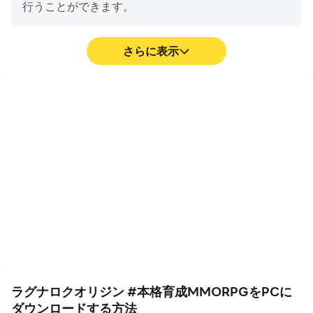
行うことができます。
さらに表示
高FPS
キーボードとマウス
高いFPSのサポートによ
ラグナロクオリジン #本格
り、ラグナロクオリジン #
育成MMORPGでは、キャ
本格育成MMORPGのゲー
ラクターの移動、スキルの
ム画面はより滑らかで、ア
選択、戦闘など、頻繁に操
クションはよりスムーズで
作する必要があります。キ
す。ラグナロクオリジン #
ーボードとマウスは、より
本格育成MMORPGのプレ
便利で迅速な操作応答を提
イの視覚的な体験と没入感
供します。
を高めます。
ラグナロクオリジン #本格育成MMORPGをPCに
ダウンロードする方法