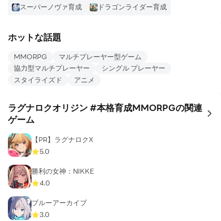
スーパーノヴァ育成
ドラゴンライダー育成
ホットな話題
MMORPG
マルチプレーヤー型ゲーム
協力型マルチプレーヤー
シングル プレーヤー
スタイライズド
アニメ
ラグナロクオリジン #本格育成MMORPGの関連
to 
ゲーム
【PR】ラグナロクX
5.0
勝利の女神：NIKKE
4.0
ブルーアーカイブ
3.0