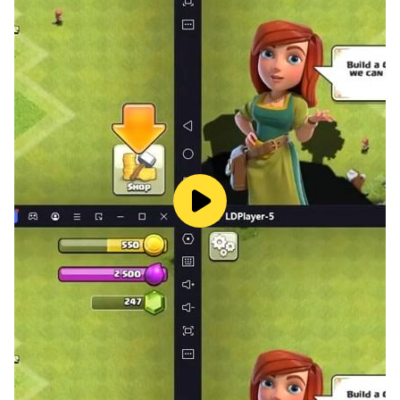
Google PlayでPCで遊べるゲームは何ですか？
Google Play GamesでPCで遊べるゲームは他のAndroid
エミュレーターに比べてかなり少ないです。新作のゲーム
などはほとんど遊ぶことができません。他のAndroidエミ
ュレーターをおすすめします。
PCにスマートフォンのゲームをインストールする方法は
ありますか？
PCにスマートフォンのゲームをインストールするには、
まずAndroidエミュレーターを使用してGoogle Playスト
アからダウンロードします。おすすめのAndroidエミュレ
ーターをインストールしてから、ゲームをダウンロードし
ましょう。