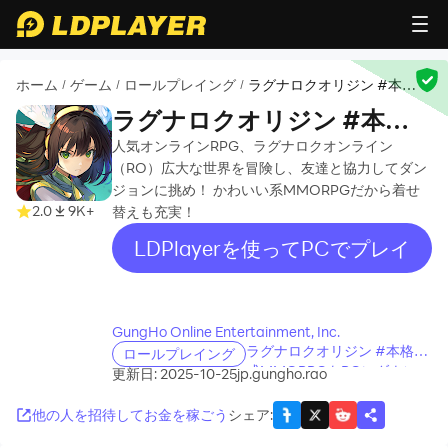
ホーム
ゲーム
ロールプレイング
ラグナロクオリジン #本格
/
/
/
育成MMORPG
ラグナロクオリジン #本格
育成MMORPG
人気オンラインRPG、ラグナロクオンライン
（RO）広大な世界を冒険し、友達と協力してダン
ジョンに挑め！ かわいい系MMORPGだから着せ
2.0
9K+
替えも充実！
LDPlayerを使ってPCでプレイ
recommend
GungHo Online Entertainment, Inc.
ラグナロクオリジン #本格育
ロールプレイング
成MMORPGをPCにダウンロ
更新日: 2025-10-25
jp.gungho.rao
ードする方法
他の人を招待してお金を稼ごう
シェア
: