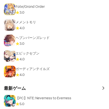
Fate/Grand Order
3.0
メメントモリ
4.0
ヘブンバーンズレッド
3.0
エピックセブン
4.0
ガーディアンテイルズ
4.0
最新ゲーム
to 
【PC】NTE: Neverness to Everness
5.0