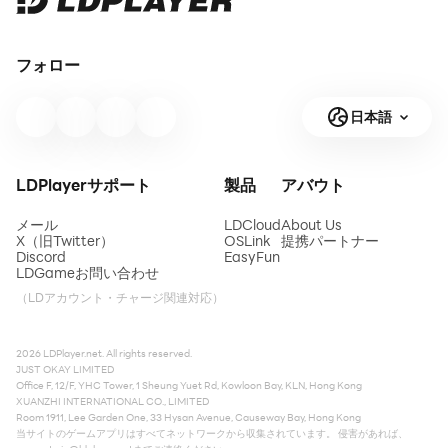
フォロー
日本語
LDPlayerサポート
製品
アバウト
メール
LDCloud
About Us
X（旧Twitter）
OSLink
提携パートナー
Discord
EasyFun
LDGameお問い合わせ
（LDアカウント・チャージ関連対応）
2026 LDPlayer.net. All rights reserved.
JUST OKAY LIMITED
Office F, 12/F, YHC Tower, 1 Sheung Yuet Rd, Kowloon Bay, KLN, Hong Kong
XUANZHI INTERNATIONAL CO., LIMITED
Room 1911, Lee Garden One, 33 Hysan Avenue, Causeway Bay, Hong Kong
当サイトのゲームアプリはすべてネットワークから収集されています。 侵害があれば、