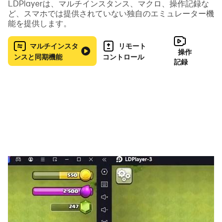
はキーボードとマウスになります。これは一般的なPCゲ
LDPlayerは、マルチインスタンス、マクロ、操作記録な
ど、スマホでは提供されていない独自のエミュレーター機
ームと同じです。PCゲームの経験がある方は、特に違和
能を提供します。
感なくスマートフォンゲームもPCでプレイできると思い
ます。
マルチインスタ
リモート
操作
ンスと同期機能
コントロール
PCでスマホゲーム遊ぶQ&A
記録
スマートフォンのゲームをPCで遊ぶ方法はありますか？
はい、あります。基本的にはAndroidエミュレーターを使
用して、Google Playストアからゲームをダウンロードし
てPCで遊ぶことができます。
パソコンでスマートフォンのゲームを遊ぶためのエミュレ
ーターは何ですか？
パソコンでスマートフォンのゲームを遊ぶために人気のあ
るエミュレーターには、「LDPlayer」「BlueStacks」
「Google Play Games」「NoxPlayer」「MuMu
Player」などがあります。それぞれ異なる特徴があります
ので、自分に合ったエミュレーターを選択しましょう。