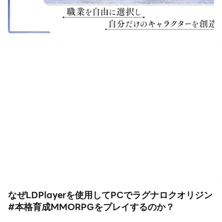
スマホゲームをPCでプレイできるエミュレーター
「LDPlayer」でラグナロクオリジンをプレイするメリッ
トを紹介します。
・PCの大画面でプレイ可能！
・バッテリーの消費を気にしなくていい！
・LDPlayerを複数台起動して多窓リセマラができる！
・多窓リセマラに加え、マクロ機能を使って自動リセマラ
も可能！
・PCで安定、無料で配信可能！
・android端末から課金、IOSの値段上げは気にせず！
・DMMより低スペックPCでもプレイ可能
なぜLDPlayerを使用してPCでラグナロクオリジン
#本格育成MMORPGをプレイするのか？
スマートフォンゲームをPCでプレイする場合、操作方法