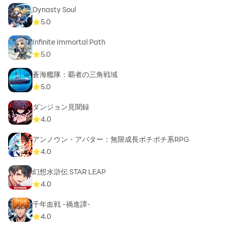
Dynasty Soul
5.0
Infinite Immortal Path
5.0
蒼海艦隊：覇者の三角戦域
5.0
ダンジョン見聞録
4.0
アンノウン・アバター：無限成長ポチポチ系RPG
4.0
幻想水滸伝 STAR LEAP
4.0
千年血戦 -禍進譚-
4.0