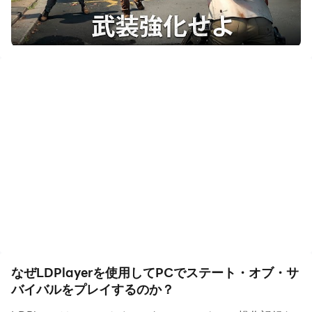
ることができます。今すぐPCでステート・オブ・サバイ
バルをダウンロードしてプレイを始めましょう！
全世界1億ダウンロード突破の大ヒット『マルチスタイル
生存戦略RPG』ついに日本上陸！
ルールは自分で決める！それが《ステサバ》！
謎の疫病による厄災が発生し、半年が過ぎた。
恐怖と混乱と暴力の果てに人類の大半は滅びてしまった
が、あなたは生き残った。
State of Survival（ステート・オブ・サバイバル）の世界
へようこそ。
疫病に感染し変異したゾンビ《アンデッド》が跋扈する世
界では、都市や文明は崩壊し、政府や軍の権威は地に落ち
なぜLDPlayerを使用してPCでステート・オブ・サ
ている。しかし、勇敢な生存者たちは、人類に代わり、支
バイバルをプレイするのか？
配者となったアンデッドから故郷を取り戻そうと必死に抗