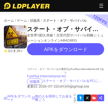
120
FP
ホーム
ゲーム
頭脳系
ステート・オブ・サバイバル
/
/
/
ステート・オブ・サバイバ
ル
全世界1億DL突破！次世代型サバイバル戦略シミュ
レーションオンラインMMORPG
APKをダウンロード
3.0
2K+
recommend
ステート・オブ・サバイバルの運営元はFunPlus International AGであ
り
FunPlus International AG
ステート・オブ・サバイバルをPCにダ
頭脳系
ウンロードする方法
更新日: 2026-07-22
com.kingsgroup.sos
シ
APKをダウンロ
他の人を招待してお金を
ェ
ード
稼ごう
ア
: