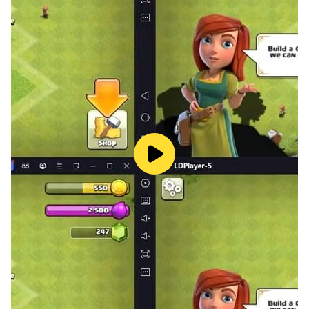
ターボイスを担当！
七海（CV：上坂すみれ）
華夜（CV：花澤香菜）
サージ（CV：杉田智和）
ベッカ（CV：石川由依）
マディ（CV：高橋李依）
蒼（CV：田所あずさ）
▼崩壊した世界の真実
闇に覆われた陰謀と、運命に導かれし者たちのシネマチッ
クミステリー！圧倒的なクオリティの世界観を舞台に真実
を暴き出せ！
▼バトル
新基軸のリアルタイムPTB（パンデミック・タワーディフ
ェンス・バトル）！初心者でも爽快にプレイできるバトル
モードで、次々に群がるアンデッドたちをブッ飛ばせ！