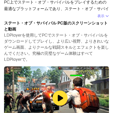
PC上でステート・オブ・サバイバルをプレイするための
最適なプラットフォームであり、ステート・オブ・サバイ
バルで没入型の体験を提供します。
表示
ステート・オブ・サバイバル PC版のスクリーンショット
PCでステート・オブ・サバイバルをプレイする際、長時
と動画
間のゲームを楽しむことができます。スクリプト録画を使
LDPlayerを使用してPCでステート・オブ・サバイバルを
用して、繰り返しのアクションやタスクを自動的に記録す
ダウンロードしてプレイし、より広い視野、よりきれいな
ることができます。これにより、レベルアップをより速く
ゲーム画面、よりクールな戦闘スキルとエフェクトを楽し
行うことができ、またゲーム素材の収集も効率的に行うこ
んでください。究極の完璧なゲーム体験はすべて
とができます。
LDPlayerで。
また、一撃キーを使いたい場合やゲームが繰り返しのスキ
ル移動を求める場合には、マクロ機能が非常に便利です。
一撃式の操作実行により、簡単に多くの敵を倒すことがで
きます！
複数のアカウントを育成したい場合には、マルチインスタ
ンスと同期も役立ちます。メインアカウントでプレイしな
がら、代替アカウントを成長させたりレベルを上げたりす