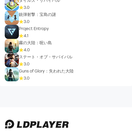
タイルズ・サバイバル
3.0
銃弾射撃：宝島の謎
3.0
Project Entropy
4.1
霧の大陸：呪い島
4.0
ステート・オブ・サバイバル
3.0
Guns of Glory：失われた大陸
3.0