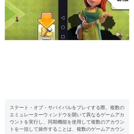
▼マルチプレイヤー
同盟（ギルド）との共闘と、限られた資源の奪い合い！仲
間と共に《首都》を巡る戦争に勝利し、世界を制服し覇者
（キング）となれ！もちろん、チャット機能も充実してい
る！
▼ヒーロー
まるで魔法のようなスキルを持ったヒーローたち！銃や剣
など様々な武器を駆使して戦うぞ！
▼基地建設
食糧生産、技術開発、軍事研究…キミだけの本格的な基地
ステート・オブ・サバイバルをプレイする際、複数の
をカスタマイズし、キングダムを作り出せ！
エミュレーターウィンドウを開いて異なるゲームアカ
ウントを実行し、同期機能を使用して複数のアカウン
▼戦略・戦術
トを一括して操作することは、複数のゲームアカウン
RTS（リアルタイムストラテジー）、戦略ゲームをベース