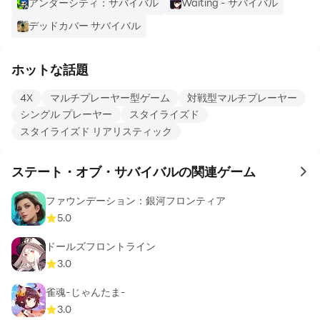
アンダーシティ：サバイバル
Waiting - サバイバル
デッドカバー サバイバル
ホットな話題
4X
マルチプレーヤー型ゲーム
対戦型マルチプレーヤー
シングル プレーヤー
スタイライズド
スタイライズド リアリスティック
ステート・オブ・サバイバルの関連ゲーム
to 
ファウンデーション：銀河フロンティア
5.0
ドールズフロントライン
3.0
雀魂‐じゃんたま‐
3.0