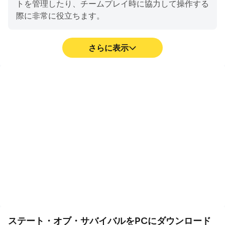
トを管理したり、チームプレイ時に協力して操作する
としたバトルロワイヤル戦争モード！ヒーローや兵士を育
際に非常に役立ちます。
成し、大軍勢を率いて陣取りバトルを勝ち抜け！
Terms and Conditions: https://funplus.com/terms-
さらに表示
conditions/en/
Privacy Policy: https://funplus.com/privacy-policy/en/
ビデオ録画
キーボードとマウス
ステート・オブ・サバイバ
ステート・オブ・サバイバ
ルでの競技のパフォーマン
ルでは、キャラクターの移
スや操作プロセスを簡単に
動、スキルの選択、戦闘な
記録し、ドライビングテク
ど、頻繁に操作する必要が
ニックの学習や改善、また
あります。キーボードとマ
は他のプレイヤーとのゲー
ウスは、より便利で迅速な
ム体験や成果を共有するの
操作応答を提供します。
に役立ちます。
ステート・オブ・サバイバルをPCにダウンロード