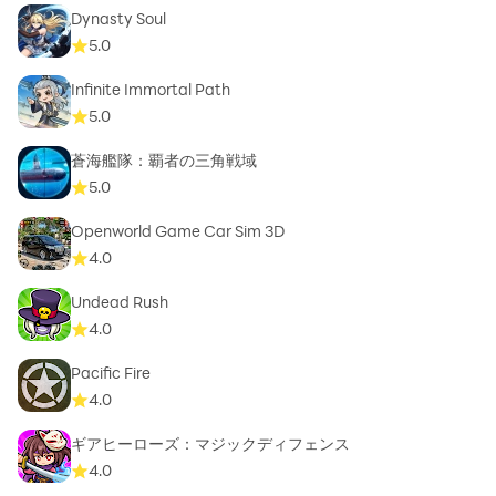
Dynasty Soul
5.0
Infinite Immortal Path
5.0
蒼海艦隊：覇者の三角戦域
5.0
Openworld Game Car Sim 3D
4.0
Undead Rush
4.0
Pacific Fire
4.0
ギアヒーローズ：マジックディフェンス
4.0