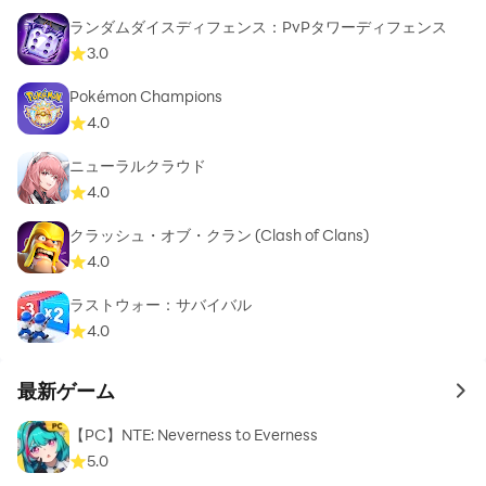
ランダムダイスディフェンス：PvPタワーディフェンス
3.0
Pokémon Champions
4.0
ニューラルクラウド
4.0
クラッシュ・オブ・クラン (Clash of Clans)
4.0
ラストウォー：サバイバル
4.0
最新ゲーム
to 
【PC】NTE: Neverness to Everness
5.0