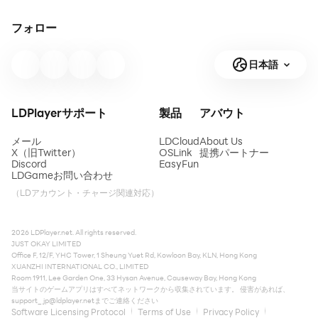
フォロー
日本語
LDPlayerサポート
製品
アバウト
メール
LDCloud
About Us
X（旧Twitter）
OSLink
提携パートナー
Discord
EasyFun
LDGameお問い合わせ
（LDアカウント・チャージ関連対応）
2026 LDPlayer.net. All rights reserved.
JUST OKAY LIMITED
Office F, 12/F, YHC Tower, 1 Sheung Yuet Rd, Kowloon Bay, KLN, Hong Kong
XUANZHI INTERNATIONAL CO., LIMITED
Room 1911, Lee Garden One, 33 Hysan Avenue, Causeway Bay, Hong Kong
当サイトのゲームアプリはすべてネットワークから収集されています。 侵害があれば、
support_jp@ldplayer.net
までご連絡ください
Software Licensing Protocol
Terms of Use
Privacy Policy