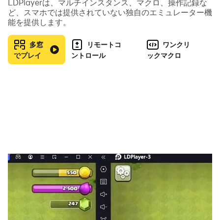
LDPlayerは、マルチインスタンス、マクロ、操作記録な
っている。
ど、スマホでは提供されていない独自のエミュレーター機
能を提供します。
この荒廃した世界で、仲間を見つけ共に生きるのか、ある
いは、弱者から物資を奪い取るのか...いずれにしても、生
多窓
リモートコ
ワンクリ
き延びるためには、あらゆる手立てを尽くさなくてはなら
でプレイ
ントロール
ックマクロ
ない。それは決して楽な道のりではない。アンデッドの恐
怖に怯えながら、僅かに残された資源を貪るように見つけ
出す必要がある。
一方で、ここは《新たな世界》だと言うこともできる。野
望を持つ者にとって、この状況は自分の力を試すチャンス
なのだ。うまくやれば、この世界の全てを手に入れられる
かも知れない。しかし、背後には常に注意せよ。以前の世
界ほど、人々は友好的ではないのだから…
▼人気声優がキャラクターボイスを担当
日本版のオリジナルシナリオでは、豪華声優陣がキャラク