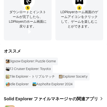
のはWebブラウザだけ。アプリのインストールは不要で
5
6
す。
ダウンロードとインスト
LDPlayerホーム画面のゲ
ールが完了したら、
ームアイコンをクリック
LDPlayerのホーム画面に
して、ゲームを楽しむこ
戻ります。
とができます。
ファイルを安全に保護
機密ファイルをAES-256で暗号化し、パスワードまたは
指紋で保護。アプリをアンインストールしても暗号化ファ
イルは保護されたまま — アカウント不要です。
オススメ
Jigsaw Explorer: Puzzle Game
ストレージを分析・クリーンアップ
FJ Cruiser Explorer: Toyota
何がスペースを占めているか分析し、重複ファイルや大き
Tile Explorer - トリプルマッチ
Explorer Society
なファイルを見つけ、不要なデータをクリーンアップ —
Idle Explorer
Asphalte Explorer 2024
専用のクリーナーアプリのような機能がファイルマネージ
ャーに内蔵。内部ストレージ、SDカード、USB OTGドラ
イブ、さらにGoogle Drive、OneDrive、Dropboxなどの
Solid Explorer ファイルマネージャの関連アプリ
to 
クラウドストレージでも動作します。