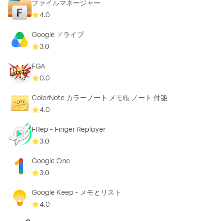
ファイルマネージャー
4.0
機能一覧：
Google ドライブ
3.0
• デュアルペインレイアウト — 2つのフォルダを並べて管
FGA
理
0.0
• クラウドストレージ — Google Drive、OneDrive、
Dropbox、Box、NextCloud、SugarSync、MediaFire、
ColorNote カラーノート メモ帳 ノート 付箋
Yandex、Mega*
4.0
• ネットワークプロトコル — FTP、SFTP、
FRep - Finger Replayer
SMB/CIFS（Samba）、WebDAV
3.0
• Webファイル共有 — ブラウザ経由で任意のデバイスと
ファイルを共有
Google One
• ストレージ分析 — 重複・大容量ファイル・不要データ
3.0
を見つけてクリーンアップ
Google Keep - メモとリスト
• ファイル暗号化 — AES-256、パスワード＆指紋対応
4.0
• アーカイブ — ZIP、7ZIP、RAR、TARの作成と展開