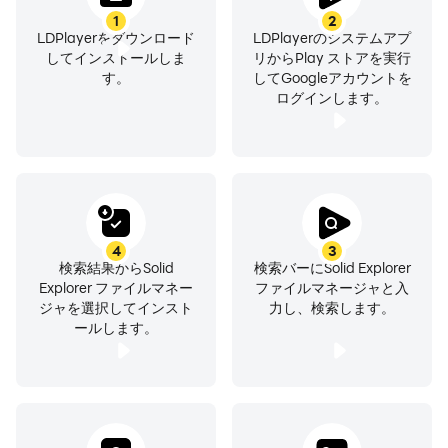
リネームし、ダウンロード、写真、動画、音楽、ドキュメ
1
2
LDPlayerをダウンロード
LDPlayerのシステムアプ
ント、アプリを自動分類するコレクションを活用できま
してインストールしま
リからPlay ストアを実行
す。
す。
してGoogleアカウントを
ログインします。
すべてのストレージを1つのアプリで
Google Drive、OneDrive、Dropbox、Box、Mega*、
MediaFire、Yandex、Owncloud、SugarSyncに接続。
NASやサーバーにSMB/CIFS（Samba）、SFTP、FTP、
4
3
WebDAVでアクセス。クラウド間、サーバーからスマ
検索結果からSolid
検索バーにSolid Explorer
ホ、SDカードからNASなど、どの組み合わせでもパネル
Explorer ファイルマネー
ファイルマネージャと入
間のドラッグで転送できます。
ジャを選択してインスト
力し、検索します。
ールします。
どのデバイスともファイル共有
内蔵Webサーバーを起動して、ネットワーク上のスマ
ホ、タブレット、PCとファイルを共有 — 相手側に必要な