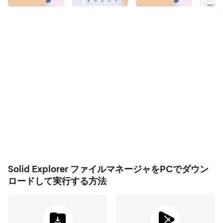
Solid Explorerは、デバイス、クラウド、ネットワーク上
のファイルを完全にコントロールできる高機能ファイルマ
ネージャーです。
🗄️ デュアルペインレイアウト — 2つのパネル間でファイ
ルをドラッグ＆ドロップ
🔐 AES-256暗号化 — パスワードまたは指紋でファイルを
ロック
🖥️ クラウド＆ネットワーク対応 — Google Drive、
OneDrive、Dropbox、SMB、SFTP、FTP対応
🌐 Webファイル共有 — ブラウザで任意のデバイスにファ
イルを送信
Solid Explorer ファイルマネージャをPCでダウン
ロードして実行する方法
自由にファイルを管理
2つのフォルダを並べて表示し、パネル間でファイルをド
ラッグ — ストレージ整理の最速の方法です。インデック
ス検索で瞬時にファイルを見つけ、パターンを使って一括