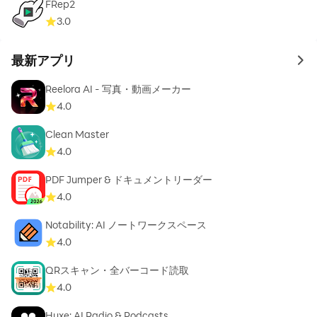
• ルートエクスプローラー — Root化デバイスのシステム
FRep2
ファイルを閲覧
3.0
• インデックス検索 — フィルター付きでファイルを即座
に検索
最新アプリ
to 
• コレクション — ダウンロード、最近、写真、動画、音
Reelora AI - 写真・動画メーカー
楽、ドキュメント、アプリ
4.0
• 内蔵メディア — 画像ビューア、音楽プレーヤー、動画
プレーヤー、テキストエディタ
Clean Master
• 一括リネーム — パターンで複数ファイルを一括で名前
4.0
変更
PDF Jumper & ドキュメントリーダー
• FTPサーバー — PCからスマホのファイルにアクセス
4.0
• テーマとアイコンセット — 豊富なカスタマイズ
• Chromebook＆タブレット対応 — マウス、キーボー
Notability: AI ノートワークスペース
ド、トラックパッド入力
4.0
QRスキャン・全バーコード読取
Redditでフォロー:
4.0
https://www.reddit.com/r/NeatBytes/
Huxe: AI Radio & Podcasts