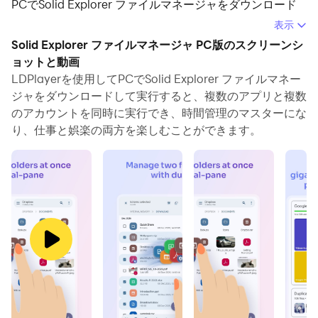
PCでSolid Explorer ファイルマネージャをダウンロード
して快適にプレイできます。
表示
Solid Explorer ファイルマネージャ PC版のスクリーンシ
PCでSolid Explorer ファイルマネージャを実行すると、
ョットと動画
大画面で鮮明な表示が可能であり、マウスとキーボードで
LDPlayerを使用してPCでSolid Explorer ファイルマネー
アプリケーションを操作することは、タッチスクリーンキ
ジャをダウンロードして実行すると、複数のアプリと複数
ーボードよりもはるかに速く、常にデバイスの電池残量の
のアカウントを同時に実行でき、時間管理のマスターにな
心配をする必要はありません。
り、仕事と娯楽の両方を楽しむことができます。
マルチインスタンスと同期機能を使用すると、PC上で複
数のアプリケーションやアカウントを実行できます。
また、ファイル共有機能を使用すると、画像、ビデオ、お
よびファイルを簡単に共有できます。
Solid Explorer ファイルマネージャをダウンロードして
PCで実行して、大画面と高解像度の画質をお楽しみくだ
さい！